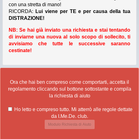
con una stretta di mano!
RICORDA:
Lui viene per TE e per causa della tua
DISTRAZIONE!
NB: Se hai già inviato una richiesta e stai tentando
di inviarne una nuova al solo scopo di sollecito, ti
avvisiamo che tutte le successive saranno
cestinate!
Ora che hai ben compreso come comportarti, accetta il
regolamento cliccando sul bottone sottostante e compila
la richiesta di aiuto
Ho letto e compreso tutto. Mi atterrò alle regole dettate
da I.Me.De. club.
Modulo Richiesta di Aiuto