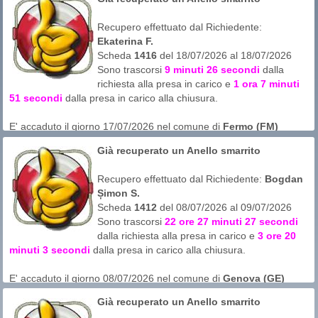
L'area di ricerca è in
sabbia
Nota di Momaromoma:
anello perso in piscina su parco
Recupero effettuato dal Richiedente:
acquatico dove é presente sabbia ma fondale in cemento
Ekaterina F.
armato.
Scheda
1416
del 18/07/2026 al 18/07/2026
Ho chiesto di informarsi per l'eventuale tentativo con i
Sono trascorsi
9 minuti 26 secondi
dalla
responsabili per avere l autorizzazione all accesso.
richiesta alla presa in carico e
1 ora 7 minuti
51 secondi
dalla presa in carico alla chiusura.
E' accaduto il giorno 17/07/2026 nel comune di
Fermo (FM)
probabilmente intorno alle ore 17:10
Già recuperato un Anello smarrito
L'area di ricerca era in
acqua marina bassa (minore di 1mt)
Recupero effettuato dal Richiedente:
Bogdan
Șimon S.
Scheda
1412
del 08/07/2026 al 09/07/2026
Sono trascorsi
22 ore 27 minuti 27 secondi
dalla richiesta alla presa in carico e
3 ore 20
minuti 3 secondi
dalla presa in carico alla chiusura.
E' accaduto il giorno 08/07/2026 nel comune di
Genova (GE)
probabilmente intorno alle ore 20:00
Già recuperato un Anello smarrito
L'area di ricerca era in
acqua marina alta (MAGGIORE di 1MT)