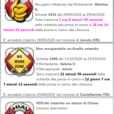
Recupero effettuato dal Richiedente:
Martina
S.
Scheda
1410
del 28/06/2026 al 29/06/2026
Sono trascorsi
1 ora 8 minuti 49 secondi
dalla richiesta alla presa in carico e
18 ore 14
minuti 24 secondi
dalla presa in carico alla chiusura.
E' accaduto il giorno 28/06/2026 nel comune di
Jesolo (VE)
probabilmente intorno alle ore 10:00
Non recuperabile un Anello smarrito
L'area di ricerca era in
sabbia
Scheda
1406
del 11/10/2025 al 23/10/2025
Il Richiedente:
Valeria V.
Il Recuperante:
micrio
Sono trascorsi
21 minuti 35 secondi
dalla
richiesta alla presa in carico e
12 giorni 7 ore
7 minuti 13 secondi
dalla presa in carico alla chiusura.
E' accaduto il giorno 20/08/2025 nel comune di
Castellaneta (TA)
probabilmente intorno alle ore 10:00
SOS Ho smarrito un mazzo di Chiavi
L'area di ricerca è in
acqua marina bassa (minore di 1mt)
(nessun intervento)
Il richiedente ha dichiarato che in precedenza ha reso