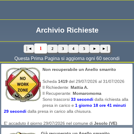
Archivio Richieste
1
2
3
4
5
Questa Prima Pagina si aggiorna ogni 60 secondi
Non recuperabile un Anello smarrito
Scheda
1419
del 29/07/2026 al 31/07/2026
Il Richiedente:
Mattia A.
Il Recuperante:
Momaromoma
Sono trascorsi
33 secondi
dalla richiesta alla
presa in carico e
1 giorno 18 ore 41 minuti
29 secondi
dalla presa in carico alla chiusura.
E' accaduto il giorno 29/07/2026 nel comune di
Jesolo (VE)
probabilmente intorno alle ore 14:30
Già recuperato un Anello smarrito