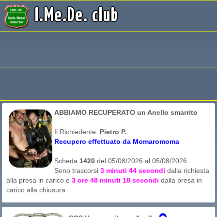
I.Me.De. club
ABBIAMO RECUPERATO un Anello smarrito
Il Richiedente:
Pietro P.
Recupero effettuato da Momaromoma
Scheda
1420
del 05/08/2026 al 05/08/2026
Sono trascorsi
3 minuti 44 secondi
dalla richiesta
alla presa in carico e
3 ore 48 minuti 18 secondi
dalla presa in
carico alla chiusura.
Lo smarrimento è accaduto il giorno 05/08/2026 nel comune di