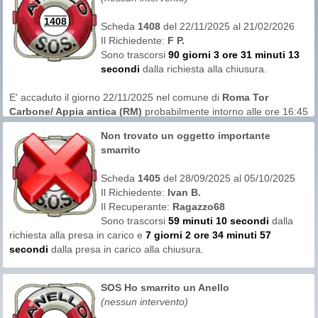
aiuto.
Abbiamo assieme cercato di capire la zona di smarrimento e a
seguito delle indicazioni fornite abbiamo iniziato la ricerca.
1408
Scheda
1408
del 22/11/2025 al 21/02/2026
Per tutti coloro che sono fuori regione ma sempre in grado di
Abbiamo aspettato le prime luci dell'alba poiché la zona di
Il Richiedente:
F P.
intervenire, possono contattare l´amministratore di I.Me.De. club
smarrimento era in acqua alta. Con la marea bassa siamo
Sono trascorsi
90 giorni 3 ore 31 minuti 13
che prontamente vi comunicherà i dati per il recupero.
riusciti ad arrivare nel punto del presunto smarrimento.
secondi
dalla richiesta alla chiusura.
Dopo pochissimi minuti un segnale forte e nitido in cuffia.
Il richiedente dichiara di non aver contattato altri gruppi di
Eccola lì dentro la sand scoop.
ricerca e di non aver chiesto aiuto sui social. Gli è anche
E' accaduto il giorno 22/11/2025 nel comune di
Roma Tor
Emozione indescrivibile del signor Stefano.
stato vivamente consigliato di non prendere altri contatti
Carbone/ Appia antica (RM)
probabilmente intorno alle ore 16:45
nel mentre.
L'area di ricerca era in
terreno erboso
Non trovato un oggetto importante
smarrito
Questa richiesta non ha avuto offerte di recupero.
Il richiedente dichiara di non aver contattato altri gruppi di
Scheda
1405
del 28/09/2025 al 05/10/2025
ricerca e di non aver chiesto aiuto sui social. Gli è anche
Il Richiedente:
Ivan B.
stato vivamente consigliato di non prendere altri contatti
Il Recuperante:
Ragazzo68
nel mentre.
Sono trascorsi
59 minuti 10 secondi
dalla
richiesta alla presa in carico e
7 giorni 2 ore 34 minuti 57
secondi
dalla presa in carico alla chiusura.
E' accaduto il giorno 25/09/2025 nel comune di
Treviglio (BG)
SOS Ho smarrito un Anello
probabilmente intorno alle ore 18:00
(nessun intervento)
L'area di ricerca è stata in
terreno erboso