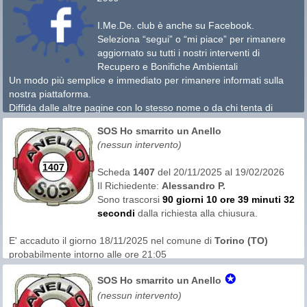
La moglie aveva creato in precedenza a distanza di un ora dalla
aiuto.
perdita un post su Facebook sul gruppo del paese. Notato
I.Me.De. club è anche su Facebook.
purtroppo da SCIACALLI come successo lo scorso mese.
Per tutti coloro che sono fuori regione ma sempre in grado di
Seleziona “segui” o “mi piace” per rimanere
intervenire, possono contattare l´amministratore di I.Me.De. club
aggiornato su tutti i nostri interventi di
Questa volta però ha trionfato l'onestà.
che prontamente vi comunicherà i dati per il recupero.
Recupero e Bonifiche Ambientali
Il richiedente dichiara di non aver contattato altri gruppi di
Un modo più semplice e immediato per rimanere informati sulla
Sarà mia cura nei prossimi giorni informare gli organi
ricerca e di non aver chiesto aiuto sui social. Gli è anche
nostra piattaforma.
territorialmente competenti tra cui il comando compagnia
stato vivamente consigliato di non prendere altri contatti
Diffida dalle altre pagine con lo stesso nome o da chi tenta di
carabinieri e polizia locale.
nel mentre.
imitarci.
SOS Ho smarrito un Anello
(nessun intervento)
1407
Scheda
1407
del 20/11/2025 al 19/02/2026
Il Richiedente:
Alessandro P.
Sono trascorsi
90 giorni 10 ore 39 minuti 32
secondi
dalla richiesta alla chiusura.
E' accaduto il giorno 18/11/2025 nel comune di
Torino (TO)
probabilmente intorno alle ore 21:05
L'area di ricerca era in
sabbia
✪
SOS Ho smarrito un Anello
(nessun intervento)
Questa richiesta non ha avuto offerte di recupero.