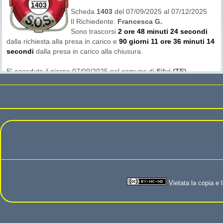
1403
Il richiedente dichiara di non aver contattato altri gruppi di
Scheda
1403
del 07/09/2025 al 07/12/2025
ricerca e di non aver chiesto aiuto sui social. Gli è anche
Il Richiedente:
Francesca G.
stato vivamente consigliato di non prendere altri contatti
Sono trascorsi
2 ore 48 minuti 24 secondi
nel mentre.
dalla richiesta alla presa in carico e
90 giorni 11 ore 36 minuti 14
secondi
dalla presa in carico alla chiusura.
E' accaduto il giorno 07/09/2025 nel comune di
Silvi (TE)
probabilmente intorno alle ore 07:30
L'area di ricerca era in
sabbia
Questa richiesta non ha avuto offerte di recupero.
Il richiedente dichiara di non aver contattato altri gruppi di
ricerca e di non aver chiesto aiuto sui social. Gli è anche
stato vivamente consigliato di non prendere altri contatti
nel mentre.
Islero: La sig.ra a passeggio con il cane ha perso la fede
Vietata la copia e l
durante il percorso tra il punto dove è entrata e dove si è
accorta di non averla più al dito. È un percorso di centinaia e
centinaia di metri da coprire e servirebbero più persone.