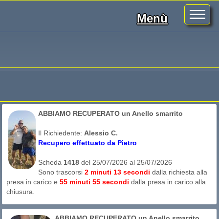
Menù
ABBIAMO RECUPERATO un Anello smarrito
Il Richiedente:
Alessio C.
Recupero effettuato da Pietro
Scheda
1418
del 25/07/2026 al 25/07/2026
Sono trascorsi
2 minuti 13 secondi
dalla richiesta alla
presa in carico e
55 minuti 55 secondi
dalla presa in carico alla
chiusura.
Lo smarrimento è accaduto il giorno 25/07/2026 nel comune di
ABBIAMO RECUPERATO un Anello smarrito