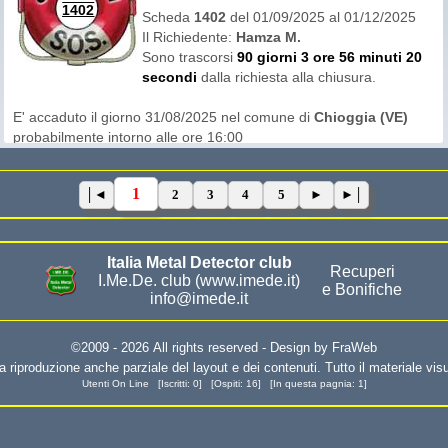
1402
pubblico questo smarrimento sui social o contattato altri
Scheda
1402
del 01/09/2025 al 01/12/2025
gruppi di ricerca che probabilmente non sono intervenuti o
Il Richiedente:
Hamza M.
hanno fallito il recupero.
Sono trascorsi
90 giorni 3 ore 56 minuti 20
Probabilmente ha anche svelato l'esatto luogo di
secondi
dalla richiesta alla chiusura.
smarrimento rendendo di facile preda l'ggetto smarrito.
E' accaduto il giorno 31/08/2025 nel comune di
Chioggia (VE)
probabilmente intorno alle ore 16:00
Nota per i recuperanti
L'area di ricerca era in
terreno misto
Sono trascorsi
GIA' 52 GIORNI
dallo smarrimento alla richiesta
di recupero.
1
2
3
4
5
Questa richiesta non ha avuto offerte di recupero.
Il richiedente dichiara di non aver contattato altri gruppi di
ricerca e di non aver chiesto aiuto sui social. Gli è anche
Italia Metal Detector club
stato vivamente consigliato di non prendere altri contatti
Recuperi
I.Me.De. club
(www.imede.it)
nel mentre.
e Bonifiche
info@imede.it
©2009 - 2026 All rights reserved -
Design by FraWeb
a riproduzione anche parziale del layout e dei contenuti. Tutto il materiale visua
Utenti On Line [Iscritti: 0] [Ospiti: 16] [In questa pagnia: 1]