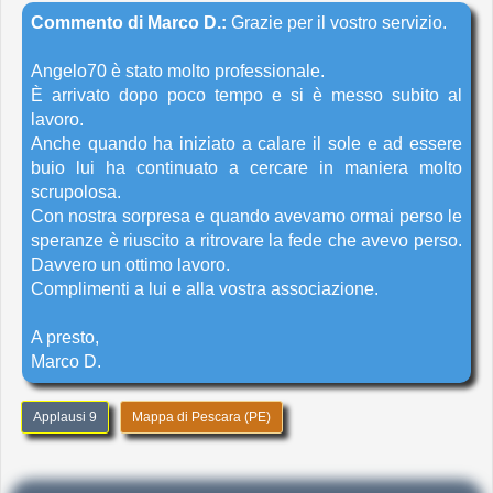
Commento di Marco D.:
Grazie per il vostro servizio.
Angelo70 è stato molto professionale.
È arrivato dopo poco tempo e si è messo subito al
lavoro.
Anche quando ha iniziato a calare il sole e ad essere
buio lui ha continuato a cercare in maniera molto
scrupolosa.
Con nostra sorpresa e quando avevamo ormai perso le
speranze è riuscito a ritrovare la fede che avevo perso.
Davvero un ottimo lavoro.
Complimenti a lui e alla vostra associazione.
A presto,
Marco D.
Applausi 9
Mappa di Pescara (PE)