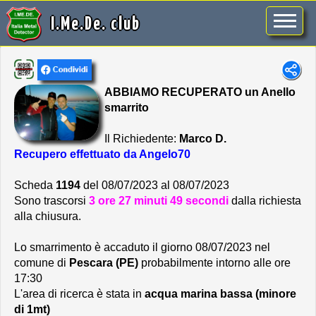
I.Me.De. club
ABBIAMO RECUPERATO un Anello
smarrito
Il Richiedente:
Marco D.
Recupero effettuato da Angelo70
Scheda
1194
del 08/07/2023 al 08/07/2023
Sono trascorsi
3 ore 27 minuti 49 secondi
dalla richiesta
alla chiusura.
Lo smarrimento è accaduto il giorno 08/07/2023 nel
comune di
Pescara (PE)
probabilmente intorno alle ore
17:30
L'area di ricerca è stata in
acqua marina bassa (minore
di 1mt)