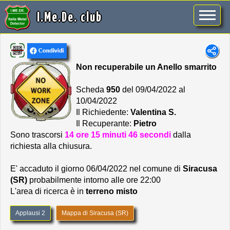
I.Me.De. club
Non recuperabile un Anello smarrito
Scheda
950
del 09/04/2022 al
10/04/2022
Il Richiedente:
Valentina S.
Il Recuperante:
Pietro
Sono trascorsi
14 ore 15 minuti 46 secondi
dalla
richiesta alla chiusura.
E' accaduto il giorno 06/04/2022 nel comune di
Siracusa
(SR)
probabilmente intorno alle ore 22:00
L'area di ricerca è in
terreno misto
Applausi 2
Mappa di Siracusa (SR)