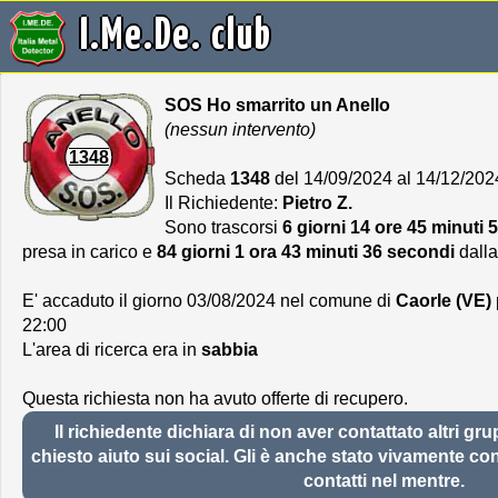
I.Me.De. club
SOS Ho smarrito un Anello
(nessun intervento)
1348
Scheda
1348
del 14/09/2024 al 14/12/202
Il Richiedente:
Pietro Z.
Sono trascorsi
6 giorni 14 ore 45 minuti
presa in carico e
84 giorni 1 ora 43 minuti 36 secondi
dalla
E' accaduto il giorno 03/08/2024 nel comune di
Caorle (VE)
22:00
L'area di ricerca era in
sabbia
Questa richiesta non ha avuto offerte di recupero.
Il richiedente dichiara di non aver contattato altri gru
chiesto aiuto sui social. Gli è anche stato vivamente con
contatti nel mentre.