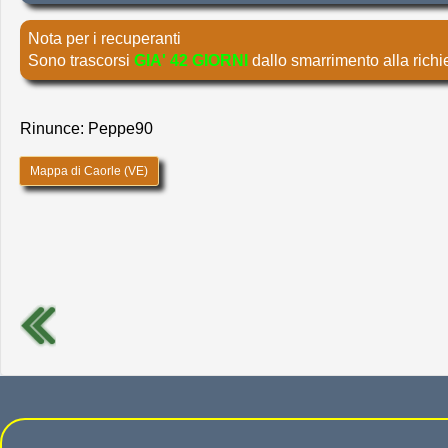
Nota per i recuperanti
Sono trascorsi
GIA' 42 GIORNI
dallo smarrimento alla richi
Rinunce: Peppe90
Mappa di Caorle (VE)