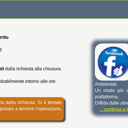
rito
3
ndi
dalla richiesta alla chiusura.
babilmente intorno alle ore
Ambientali
Un modo più se
piattaforma.
a della richiesta. Si è tentato
Diffida dalle alt
portare a termine l'operazione,
... continua a