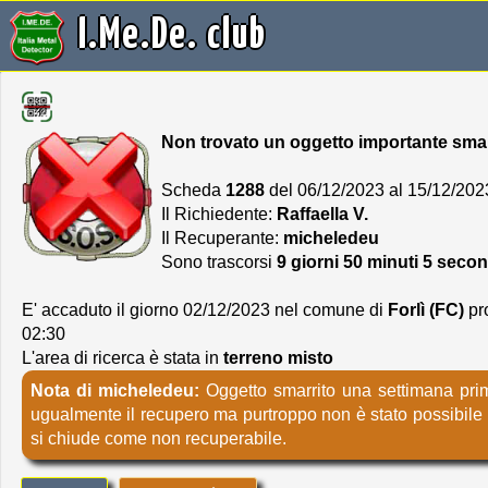
I.Me.De. club
Non trovato un oggetto importante smar
Scheda
1288
del 06/12/2023 al 15/12/202
Il Richiedente:
Raffaella V.
Il Recuperante:
micheledeu
Sono trascorsi
9 giorni 50 minuti 5 seco
E' accaduto il giorno 02/12/2023 nel comune di
Forlì (FC)
pro
02:30
L'area di ricerca è stata in
terreno misto
Nota di micheledeu:
Oggetto smarrito una settimana prim
ugualmente il recupero ma purtroppo non è stato possibile 
si chiude come non recuperabile.