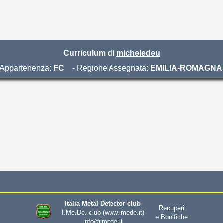
Curriculum di
micheledeu
i Appartenenza:
FC
- Regione Assegnata:
EMILIA-ROMAGNA
Italia Metal Detector club
Recuperi
I.Me.De. club
(www.imede.it)
e Bonifiche
info@imede.it